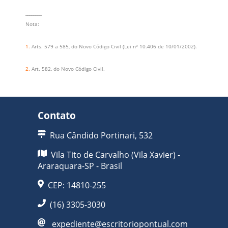
________
Nota:
1.
Arts. 579 a 585, do Novo Código Civil (Lei nº 10.406 de 10/01/2002).
2.
Art. 582, do Novo Código Civil.
Contato
Rua Cândido Portinari, 532
Vila Tito de Carvalho (Vila Xavier) -
Araraquara-SP - Brasil
CEP: 14810-255
(16) 3305-3030
expediente@escritoriopontual.com