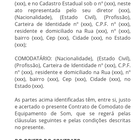
(xxx), e no Cadastro Estadual sob o nº (xxx), neste
ato representada pelo seu diretor (xxx),
(Nacionalidade), (Estado Civil), (Profissão),
Carteira de Identidade nº (xxx), C.P.F. nº (xxx),
residente e domiciliado na Rua (xxx), nº (xxx),
bairro (xxx), Cep (xxx), Cidade (xxx), no Estado
(xxx);
COMODATÁRIO: (Nacionalidade), (Estado Civil),
(Profissão), Carteira de Identidade nº (xxx), C.P.F.
nº (xxx), residente e domiciliado na Rua (xxx), nº
(xxx), bairro (xxx), Cep (xxx), Cidade (xxx), no
Estado (xxx).
As partes acima identificadas têm, entre si, justo
e acertado o presente Contrato de Comodato de
Equipamento de Som, que se regerá pelas
cláusulas seguintes e pelas condições descritas
no presente.